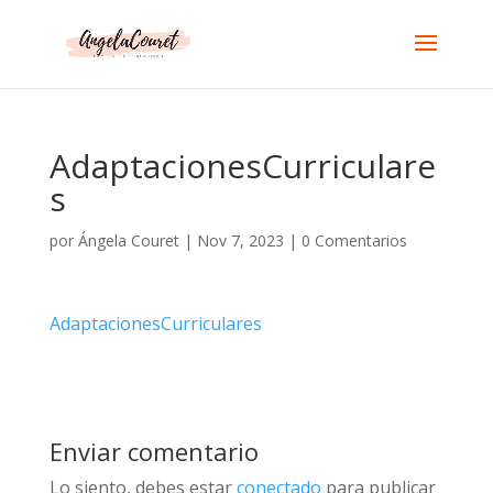
AdaptacionesCurriculare
s
por
Ángela Couret
|
Nov 7, 2023
|
0 Comentarios
AdaptacionesCurriculares
Enviar comentario
Lo siento, debes estar
conectado
para publicar